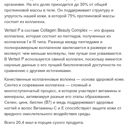
организме. На его долю приходится до 30% от общей
протеиновой массы в теле. Он поддерживает структуру и
упругость нашей кожи, в которой 75% протеиновой массы
состоит из коллагена.
Verisol P в составе Collagen Beauty Complex — это форма
коллагена, которая состоит из пептидов, полученных из
коллагенов I и III типа. Разница между пептидами и
полноразмерным коллагеном заключается в размере их
молекул: чем меньше молекулы, тем лучше они усваиваются.
В Verisol P используется свиной коллаген, поскольку имеются
научные данные о его лучшей биологической доступности по
сравнению с другими источниками.
Качественные коллагеновые волокна — основа здоровой кожи.
Синтез и созревание коллагена — сложный и
многоступенчатый процесс, в котором участвуют витамины и
минералы, активизируя разные его этапы образования.
Селен, цинк, биотин (B7) и медь поддерживают здоровье
ногтей и волос Витамины С и Е способствуют защите кожи от
вредного окислительного воздействия среды.
Всего 20,4 ккал в порции сухого продукта.