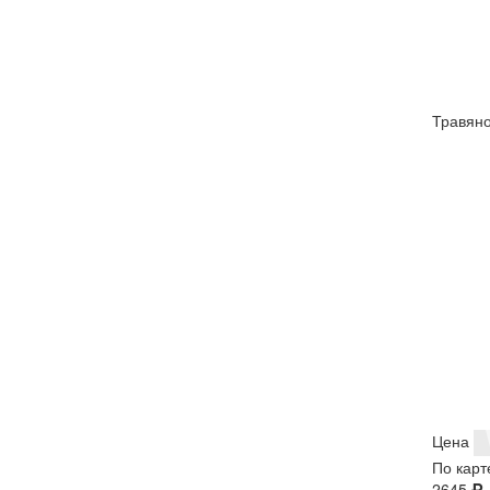
Травяно
Цена
По карт
2645