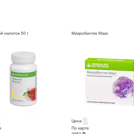
й напиток 50 г
Микробиотик Макс
Цена
е
По карте
2952