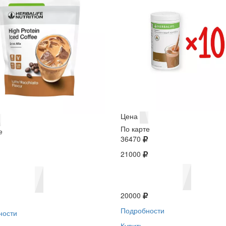
Цена
По карте
е
36470
21000
20000
Подробности
ности
Купить