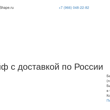
Shape
.ru
+7 (966)
048-22-82
ф с доставкой по России
Б
(п
Б
в 
К
П