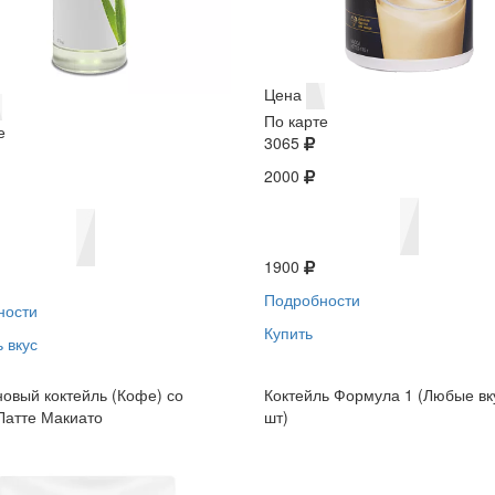
Цена
По карте
е
3065
2000
1900
Подробности
ности
Купить
 вкус
овый коктейль (Кофе) со
Коктейль Формула 1 (Любые вк
Латте Макиато
шт)