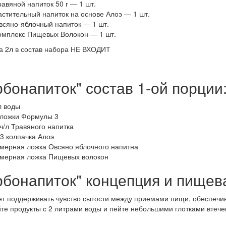
равяной напиток 50 г — 1 шт.
астительный напиток на основе Алоэ — 1 шт.
всяно-яблочный напиток — 1 шт.
омплекс Пищевых Волокон — 1 шт.
а 2л в состав набора НЕ ВХОДИТ
рбонапиток" состав 1-ой порции
л воды
 ложки Формулы 3
 ч/л Травяного напитка
-3 колпачка Алоэ
 мерная ложка Овсяно яблочного напитна
 мерная ложка Пищевых волокон
рбонапиток" концепция и пищев
т поддерживать чувство сытости между приемами пищи, обеспечива
е продукты с 2 литрами воды и пейте небольшими глотками втече