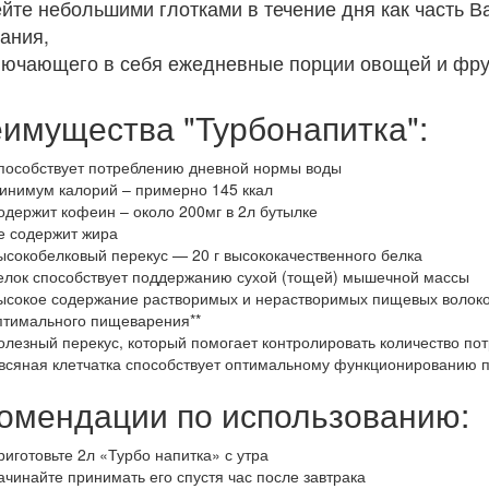
йте небольшими глотками в течение дня как часть 
ания,
лючающего в себя ежедневные порции овощей и фру
имущества "Турбонапитка":
пособствует потреблению дневной нормы воды
инимум калорий – примерно 145 ккал
одержит кофеин – около 200мг в 2л бутылке
е содержит жира
ысокобелковый перекус — 20 г высококачественного белка
елок способствует поддержанию сухой (тощей) мышечной массы
ысокое содержание растворимых и нерастворимых пищевых волоко
птимального пищеварения**
олезный перекус, который помогает контролировать количество пот
всяная клетчатка способствует оптимальному функционированию 
омендации по использованию:
риготовьте 2л «Турбо напитка» с утра
ачинайте принимать его спустя час после завтрака