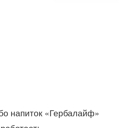
бо напиток «Гербалайф»
 работает: