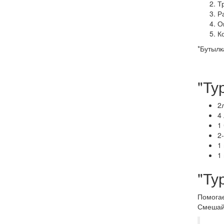
Т
Р
О
К
*Бутылк
"Ту
2
4
1
2
1
1
"Ту
Помогае
Смешайт