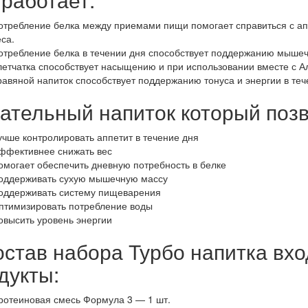
отребление белка между приемами пищи помогает справиться с ап
еса.
отребление белка в течении дня способствует поддержанию мыше
летчатка способствует насыщению и при использовании вместе с 
равяной напиток способствует поддержанию тонуса и энергии в теч
ательный напиток который позв
учше контролировать аппетит в течение дня
ффективнее снижать вес
омогает обеспечить дневную потребность в белке
оддерживать сухую мышечную массу
оддерживать систему пищеварения
птимизировать потребление воды
овысить уровень энергии
остав набора Турбо напитка вх
дукты:
ротеиновая смесь Формула 3 — 1 шт.