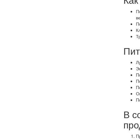
П
в
П
К
Т
Пит
Л
Э
П
П
П
О
П
В с
про
П