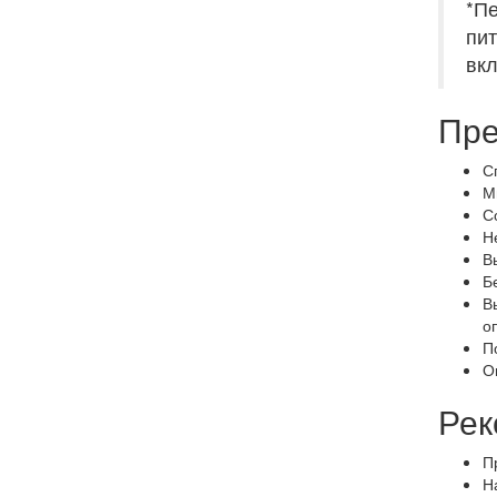
*Пе
пит
вк
Пре
С
М
С
Н
В
Б
В
о
П
О
Рек
П
Н