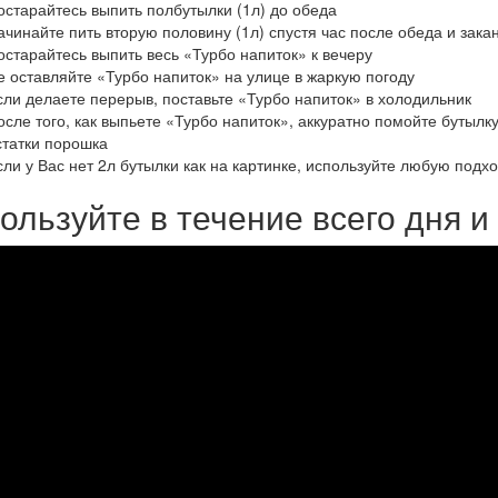
остарайтесь выпить полбутылки (1л) до обеда
ачинайте пить вторую половину (1л) спустя час после обеда и закан
остарайтесь выпить весь «Турбо напиток» к вечеру
е оставляйте «Турбо напиток» на улице в жаркую погоду
сли делаете перерыв, поставьте «Турбо напиток» в холодильник
осле того, как выпьете «Турбо напиток», аккуратно помойте бутылку
статки порошка
сли у Вас нет 2л бутылки как на картинке, используйте любую под
ользуйте в течение всего дня и