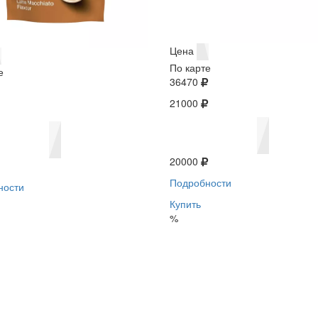
Цена
По карте
е
36470
21000
20000
Подробности
ности
Купить
%