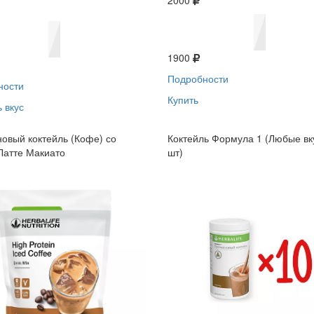
2000
1900
Подробности
ности
Купить
 вкус
овый коктейль (Кофе) со
Коктейль Формула 1 (Любые вк
Латте Макиато
шт)