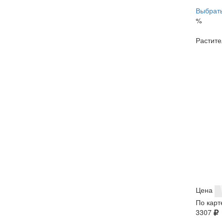
Выбрать
%
Растите
Цена
По карт
3307