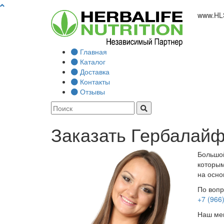
www.
HL
Главная
Каталог
Доставка
Контакты
Отзывы
Заказать Гербалайф
Большой
которым
на осно
По вопр
+7 (966
Наш мен