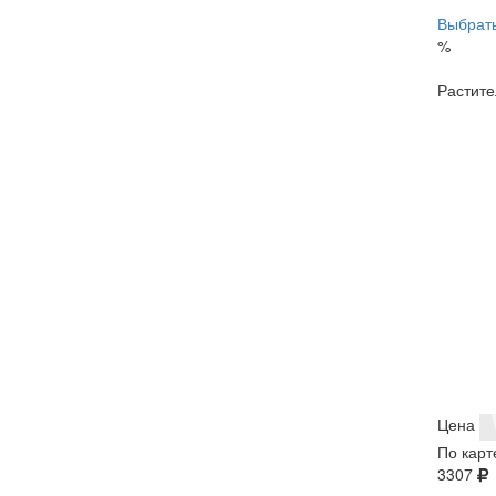
Выбрать
%
Растите
Цена
По карт
3307