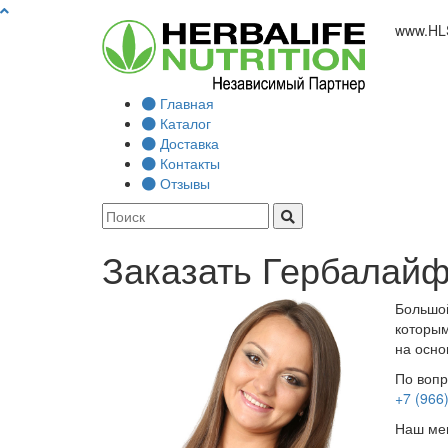
www.
HL
Главная
Каталог
Доставка
Контакты
Отзывы
Заказать Гербалайф
Большой
которым
на осно
По вопр
+7 (966
Наш мен