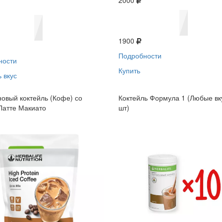
2000
1900
Подробности
ности
Купить
 вкус
овый коктейль (Кофе) со
Коктейль Формула 1 (Любые вк
Латте Макиато
шт)