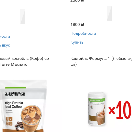
2000
1900
Подробности
ности
Купить
 вкус
овый коктейль (Кофе) со
Коктейль Формула 1 (Любые вк
Латте Макиато
шт)