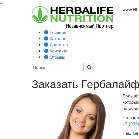
www.
HL
Главная
Каталог
Доставка
Контакты
Отзывы
Заказать Гербалайф
Большой
которым
на осно
По вопр
+7 (966
Наш мен