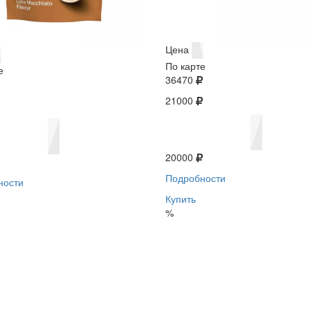
Цена
По карте
е
36470
21000
20000
Подробности
ности
Купить
%