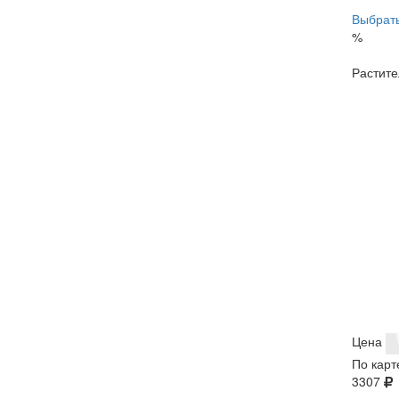
Выбрать
%
Растите
Цена
По карт
3307