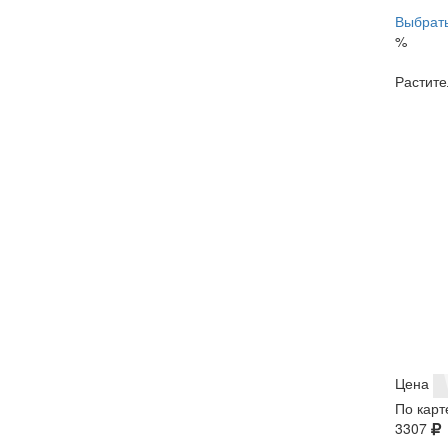
Выбрать
%
Растите
Цена
По карт
3307