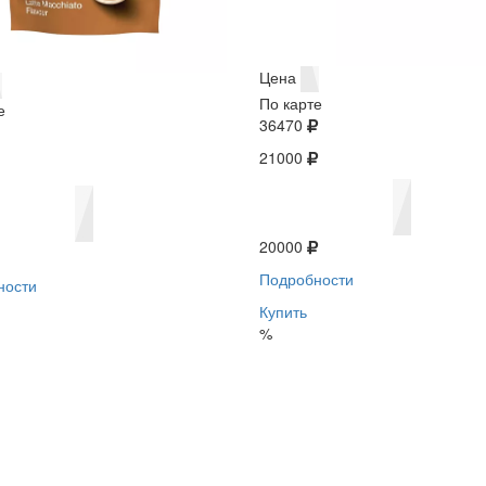
Цена
По карте
е
36470
21000
20000
Подробности
ности
Купить
%