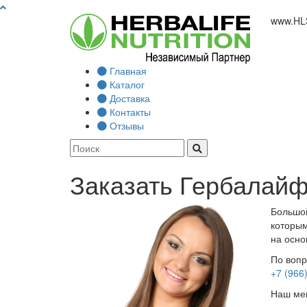
www.
HL
Главная
Каталог
Доставка
Контакты
Отзывы
Заказать Гербалайф
Большой
которым
на осно
По вопр
+7 (966
Наш мен