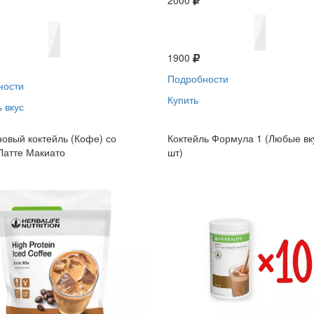
2000
1900
Подробности
ности
Купить
 вкус
овый коктейль (Кофе) со
Коктейль Формула 1 (Любые вк
Латте Макиато
шт)