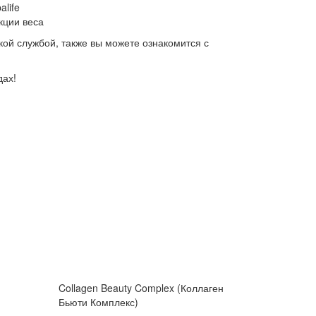
life
кции веса
кой службой, также вы можете ознакомится с
дах!
Collagen Beauty Complex (Коллаген
Бьюти Комплекс)