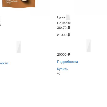
Цена
По карте
е
36470
21000
20000
Подробности
ности
Купить
%