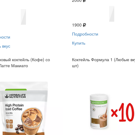
2000
1900
Подробности
ности
Купить
 вкус
овый коктейль (Кофе) со
Коктейль Формула 1 (Любые вк
Латте Макиато
шт)