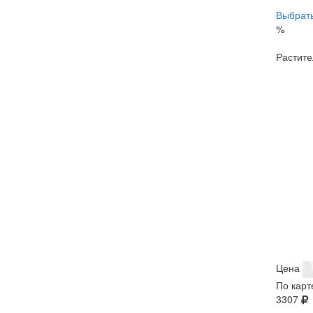
Выбрать
%
Растите
Цена
По карт
3307