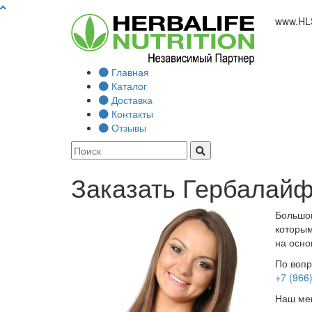
www.
HL
Главная
Каталог
Доставка
Контакты
Отзывы
Заказать Гербалайф
Большой
которым
на осно
По вопр
+7 (966
Наш мен