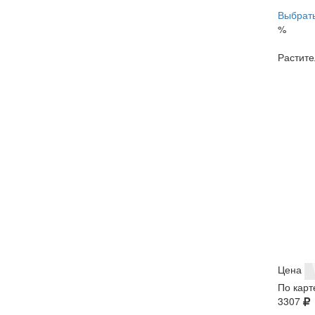
Выбрать
%
Растите
Цена
По карт
3307