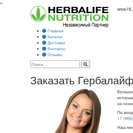
www.
HL
Главная
Каталог
Доставка
Контакты
Отзывы
Заказать Гербалайф
Большой
которым
на осно
По вопр
+7 (966
Наш мен