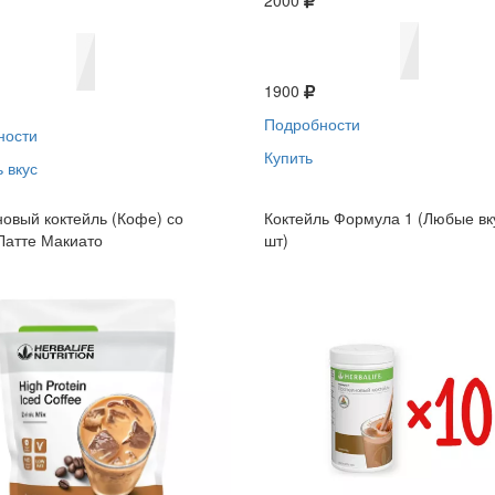
2000
1900
Подробности
ности
Купить
 вкус
овый коктейль (Кофе) со
Коктейль Формула 1 (Любые вк
Латте Макиато
шт)