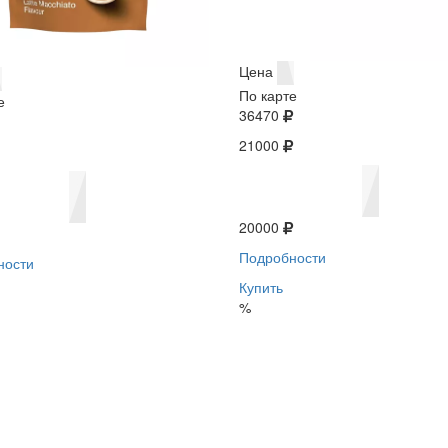
Цена
По карте
е
36470
21000
20000
Подробности
ности
Купить
%