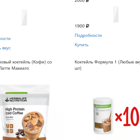
2000
1900
Подробности
ности
Купить
 вкус
овый коктейль (Кофе) со
Коктейль Формула 1 (Любые вк
Латте Макиато
шт)