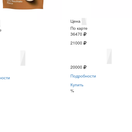
Цена
По карте
е
36470
21000
20000
Подробности
ности
Купить
%