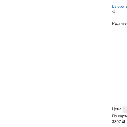
Выбрать
%
Растите
Цена
По карт
3307