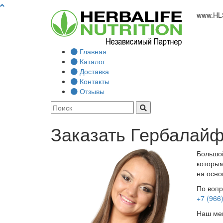
www.
HL
Главная
Каталог
Доставка
Контакты
Отзывы
Заказать Гербалайф
Большой
которым
на осно
По вопр
+7 (966
Наш мен