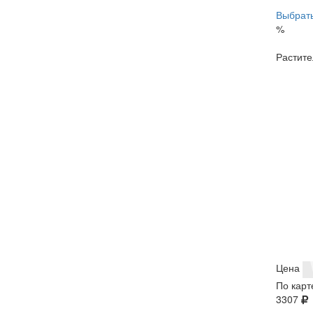
Выбрать
%
Растите
Цена
По карт
3307