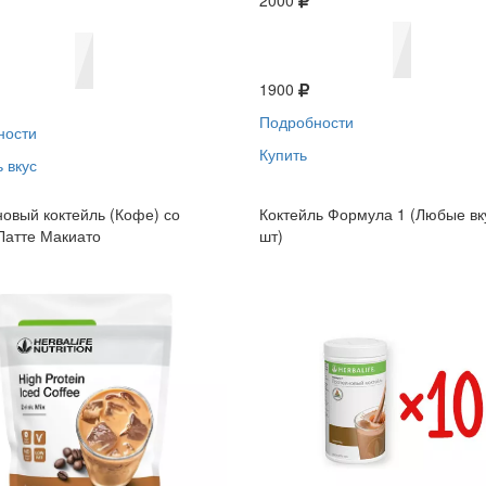
2000
1900
Подробности
ности
Купить
 вкус
овый коктейль (Кофе) со
Коктейль Формула 1 (Любые вк
Латте Макиато
шт)