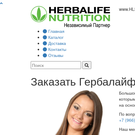
www.
HL
Главная
Каталог
Доставка
Контакты
Отзывы
Заказать Гербалайф
Большой
которым
на осно
По вопр
+7 (966
Наш мен