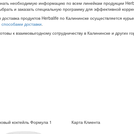
знать необходимую информацию по всем линейкам продукции Herba
ыбрать и заказать специальную программу для эффективной корре
 доставка продуктов Herbalife по Калининске осуществляется курь
и
способами доставки
.
готовы к взаимовыгодному сотрудничеству в Калининске и других го
овый коктейль Формула 1
Карта Клиента