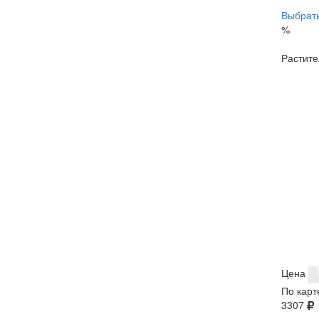
Выбрать
%
Растите
Цена
По карт
3307