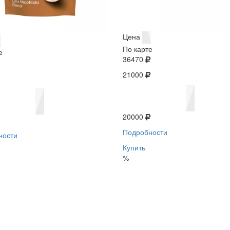
Цена
По карте
е
36470
21000
20000
Подробности
ности
Купить
%