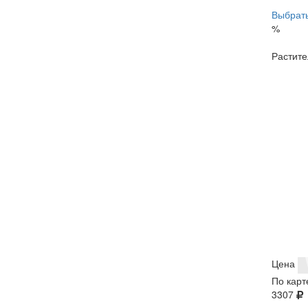
Выбрать
%
Растите
Цена
По карт
3307