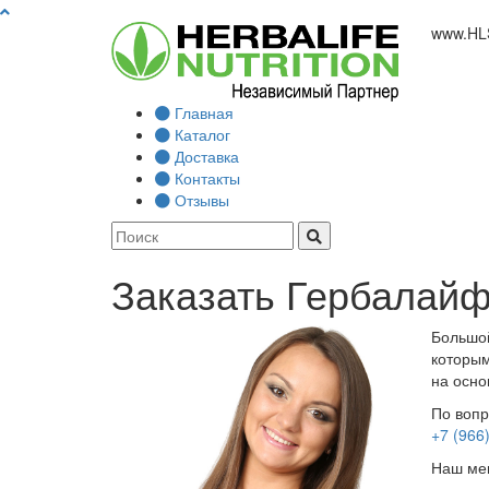
www.
HL
Главная
Каталог
Доставка
Контакты
Отзывы
Заказать Гербалайф
Большой
которым
на осно
По вопр
+7 (966
Наш мен