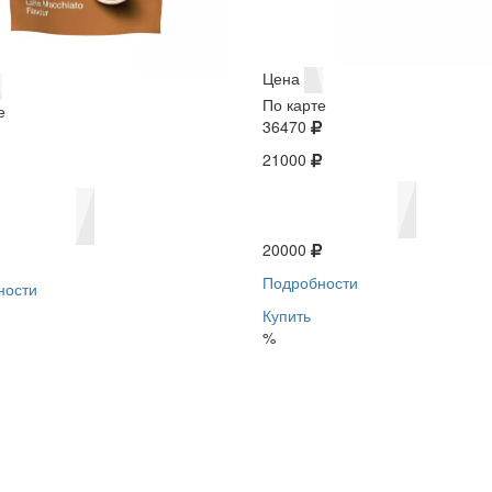
Цена
По карте
е
36470
21000
20000
Подробности
ности
Купить
%