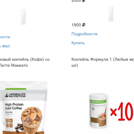
2000
1900
Подробности
ности
Купить
 вкус
овый коктейль (Кофе) со
Коктейль Формула 1 (Любые вк
Латте Макиато
шт)