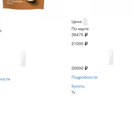
Цена
По карте
е
36470
21000
20000
Подробности
ности
Купить
%