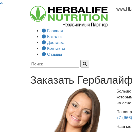
www.
HL
Главная
Каталог
Доставка
Контакты
Отзывы
Заказать Гербалайф
Большой
которым
на осно
По вопр
+7 (966
Наш мен