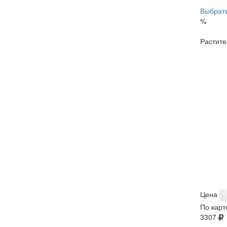
Выбрать
%
Растите
Цена
По карт
3307