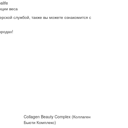
life
кции веса
ьерской службой, также вы можете ознакомится с
ородах!
Collagen Beauty Complex (Коллаген
Бьюти Комплекс)