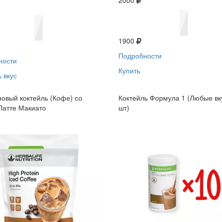
2000
1900
Подробности
ности
Купить
 вкус
овый коктейль (Кофе) со
Коктейль Формула 1 (Любые вк
Латте Макиато
шт)