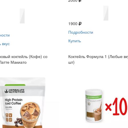
2000
1900
Подробности
ности
Купить
 вкус
овый коктейль (Кофе) со
Коктейль Формула 1 (Любые вк
Латте Макиато
шт)