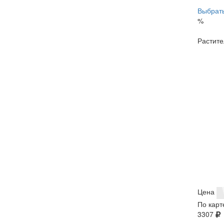
Выбрать
%
Растите
Цена
По карт
3307