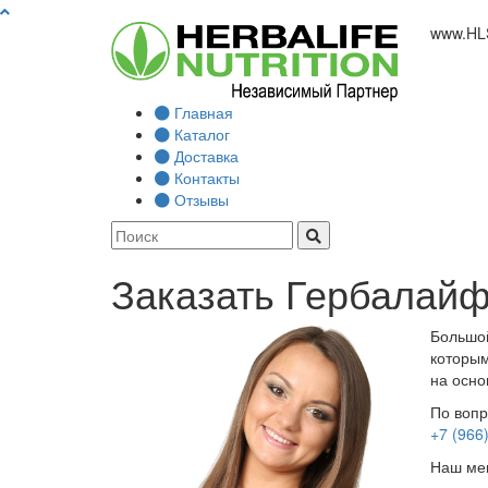
www.
HL
Главная
Каталог
Доставка
Контакты
Отзывы
Заказать Гербалайф
Большой
которым
на осно
По вопр
+7 (966
Наш мен