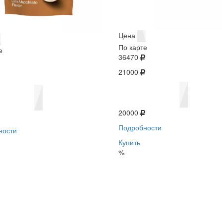
Цена
По карте
е
36470
21000
20000
Подробности
ности
Купить
%