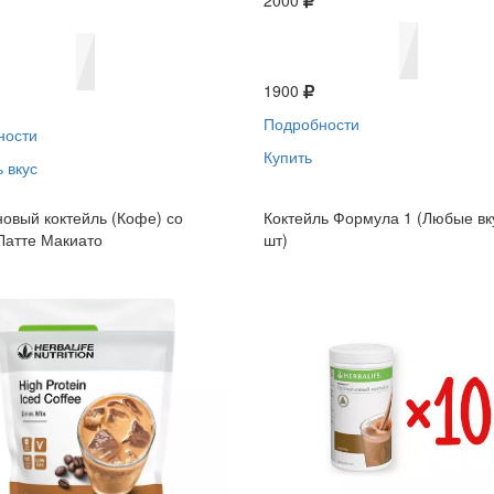
2000
1900
Подробности
ности
Купить
 вкус
овый коктейль (Кофе) со
Коктейль Формула 1 (Любые вк
Латте Макиато
шт)