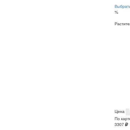
Выбрать
%
Растите
Цена
По карт
3307