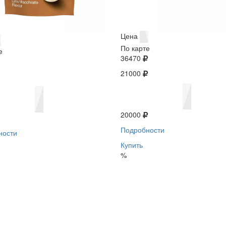
Цена
По карте
е
36470
21000
20000
Подробности
ности
Купить
%