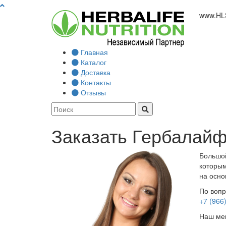
www.
HL
Главная
Каталог
Доставка
Контакты
Отзывы
Заказать Гербалайф
Большой
которым
на осно
По вопр
+7 (966
Наш мен