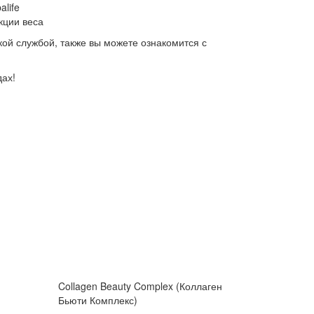
life
кции веса
кой службой, также вы можете ознакомится с
дах!
Collagen Beauty Complex (Коллаген
Бьюти Комплекс)