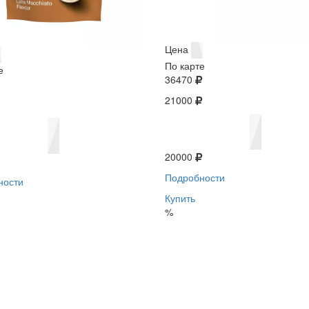
Цена
По карте
е
36470
21000
20000
Подробности
ности
Купить
%