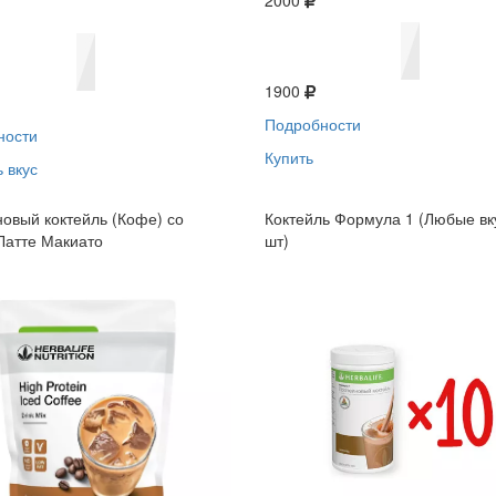
2000
1900
Подробности
ности
Купить
 вкус
овый коктейль (Кофе) со
Коктейль Формула 1 (Любые вк
Латте Макиато
шт)