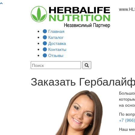
www.
HL
Главная
Каталог
Доставка
Контакты
Отзывы
Заказать Гербалайф
Большой
которым
на осно
По вопр
+7 (966
Наш мен