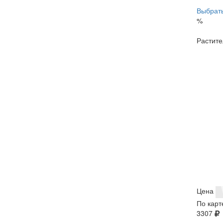
Выбрать
%
Растите
Цена
По карт
3307