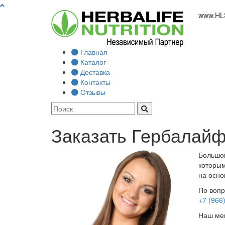
www.
HL
Главная
Каталог
Доставка
Контакты
Отзывы
Заказать Гербалайф
Большой
которым
на осно
По вопр
+7 (966
Наш мен