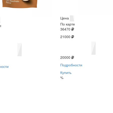
Цена
По карте
е
36470
21000
20000
Подробности
ности
Купить
%