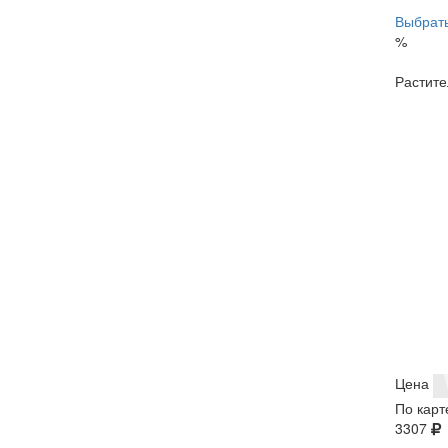
Выбрать
%
Растите
Цена
По карт
3307