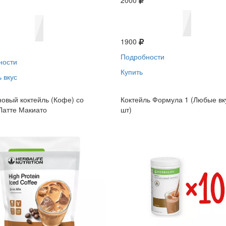
2000
1900
Подробности
ности
Купить
 вкус
овый коктейль (Кофе) со
Коктейль Формула 1 (Любые вк
Латте Макиато
шт)