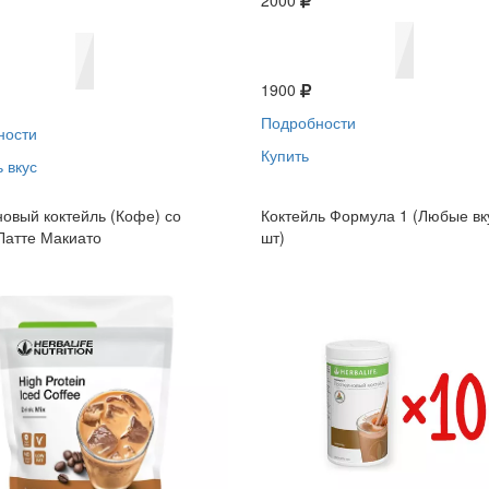
2000
1900
Подробности
ности
Купить
 вкус
овый коктейль (Кофе) со
Коктейль Формула 1 (Любые вк
Латте Макиато
шт)