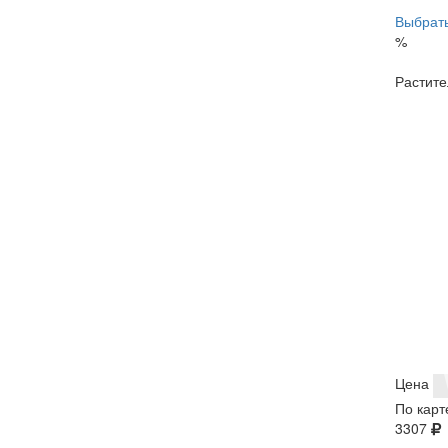
Выбрать
%
Растите
Цена
По карт
3307