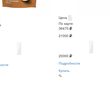
Цена
По карте
е
36470
21000
20000
Подробности
ности
Купить
%