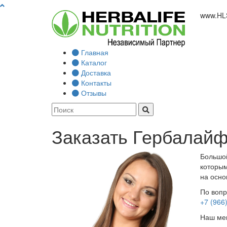
www.
HL
Главная
Каталог
Доставка
Контакты
Отзывы
Заказать Гербалайф
Большой
которым
на осно
По вопр
+7 (966
Наш мен