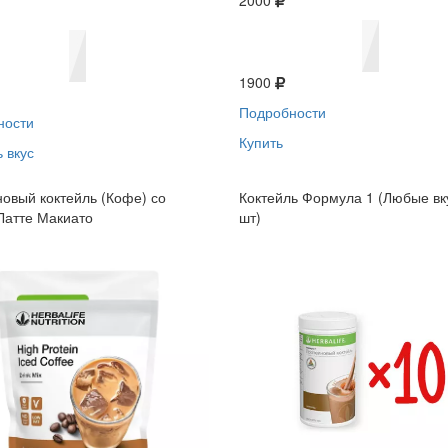
2000
1900
Подробности
ности
Купить
 вкус
овый коктейль (Кофе) со
Коктейль Формула 1 (Любые вк
Латте Макиато
шт)