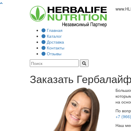
www.
HL
Главная
Каталог
Доставка
Контакты
Отзывы
Заказать Гербалайф
Большой
которым
на осно
По вопр
+7 (966
Наш мен