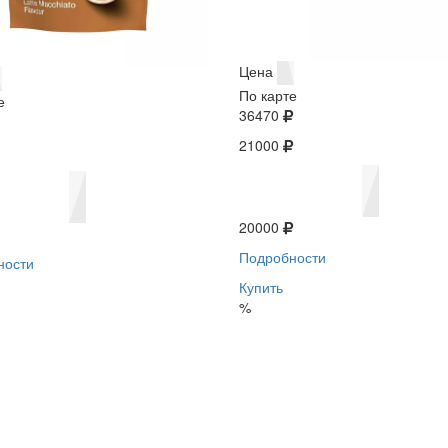
Цена
По карте
е
36470
21000
20000
Подробности
ности
Купить
%