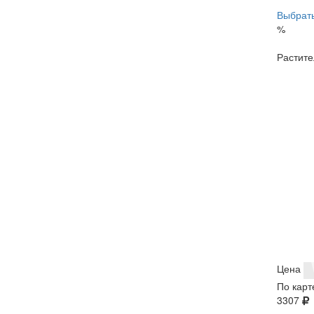
Выбрать
%
Растите
Цена
По карт
3307