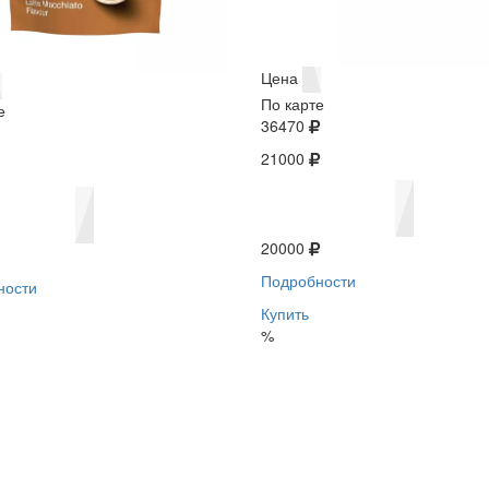
Цена
По карте
е
36470
21000
20000
Подробности
ности
Купить
%