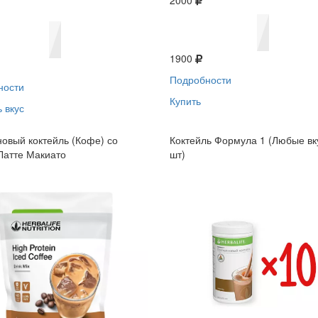
2000
1900
Подробности
ности
Купить
 вкус
овый коктейль (Кофе) со
Коктейль Формула 1 (Любые вк
Латте Макиато
шт)