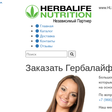
www.
HL
Главная
Каталог
Доставка
Контакты
Отзывы
Заказать Гербалайф
Большой
которым
на осно
По вопр
+7 (966
Наш мен