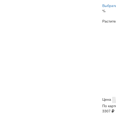
Выбрать
%
Растите
Цена
По карт
3307