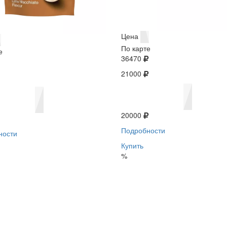
Цена
По карте
е
36470
21000
20000
Подробности
ности
Купить
%