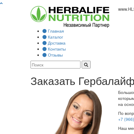
www.
HL
Главная
Каталог
Доставка
Контакты
Отзывы
Заказать Гербалайф
Большой
которым
на осно
По вопр
+7 (966
Наш мен