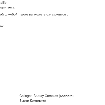
life
кции веса
кой службой, также вы можете ознакомится с
ах!
Collagen Beauty Complex (Коллаген
Бьюти Комплекс)