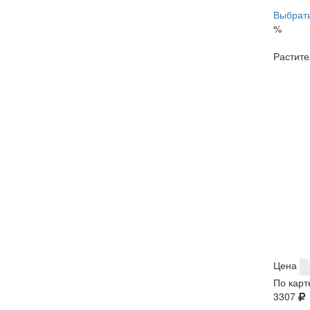
Выбрать
%
Растите
Цена
По карт
3307