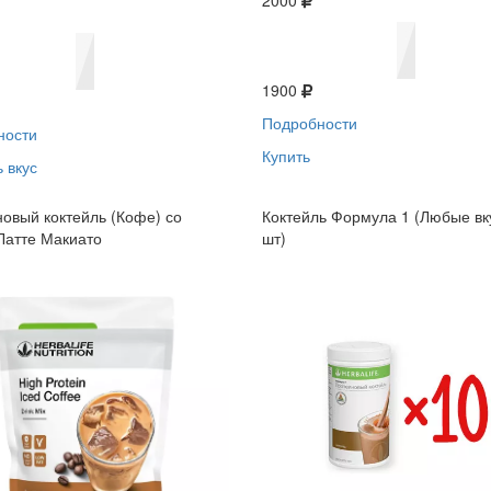
2000
1900
Подробности
ности
Купить
 вкус
овый коктейль (Кофе) со
Коктейль Формула 1 (Любые вк
Латте Макиато
шт)