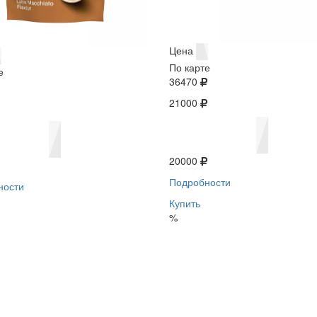
Цена
По карте
е
36470
21000
20000
Подробности
ности
Купить
%