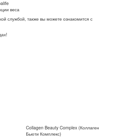
life
кции веса
кой службой, также вы можете ознакомится с
дах!
Collagen Beauty Complex (Коллаген
Бьюти Комплекс)