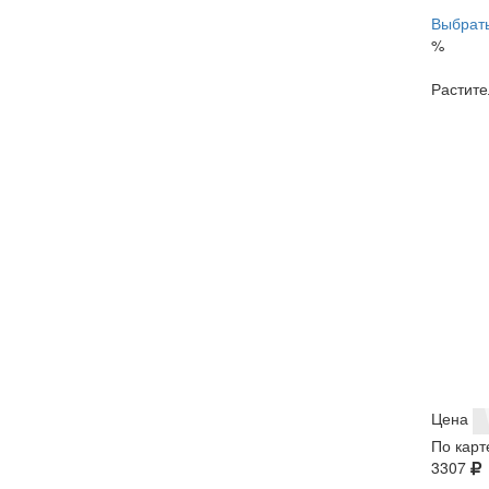
Выбрать
%
Растите
Цена
По карт
3307