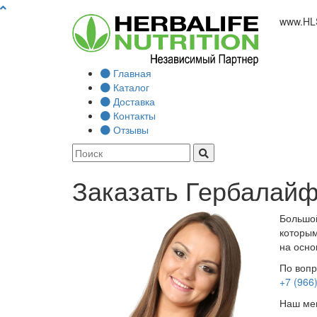
www.
HL
Главная
Каталог
Доставка
Контакты
Отзывы
Заказать Гербалай
Большой
которым
на осно
По вопр
+7 (966
Наш мен