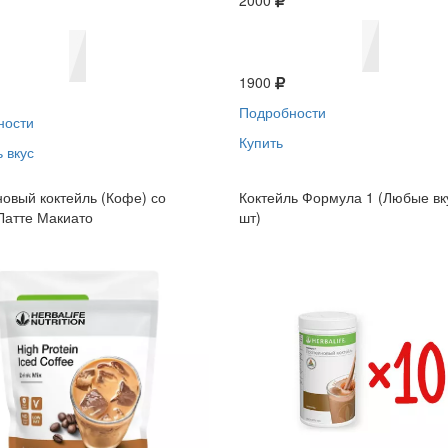
2000
1900
Подробности
ности
Купить
 вкус
овый коктейль (Кофе) со
Коктейль Формула 1 (Любые вк
Латте Макиато
шт)