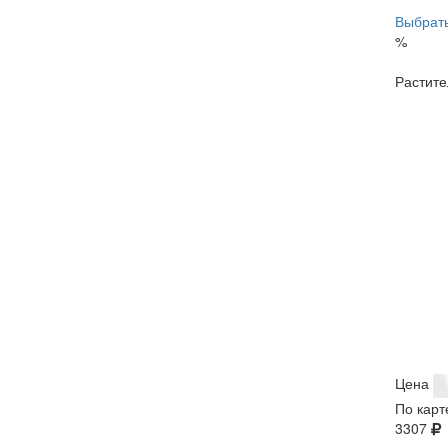
Выбрать
%
Растите
Цена
По карт
3307