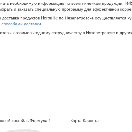
знать необходимую информацию по всем линейкам продукции Herba
ыбрать и заказать специальную программу для эффективной корре
 доставка продуктов Herbalife по Нязепетровске осуществляется к
и
способами доставки
.
готовы к взаимовыгодному сотрудничеству в Нязепетровске и других
овый коктейль Формула 1
Карта Клиента