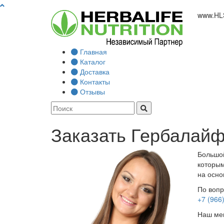
www.
HL
Главная
Каталог
Доставка
Контакты
Отзывы
Заказать Гербалайф
Большой
которым
на осно
По вопр
+7 (966
Наш мен