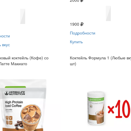
2000
1900
Подробности
ности
Купить
 вкус
овый коктейль (Кофе) со
Коктейль Формула 1 (Любые вк
Латте Макиато
шт)