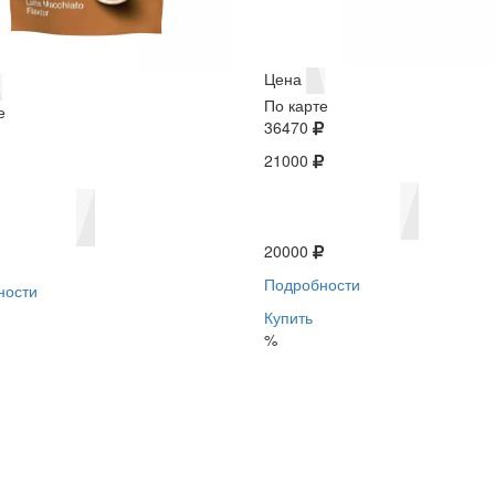
Цена
По карте
е
36470
21000
20000
Подробности
ности
Купить
%