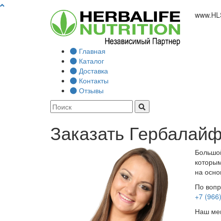
www.
HL
Главная
Каталог
Доставка
Контакты
Отзывы
Заказать Гербалайф
Большой
которым
на осно
По вопр
+7 (966
Наш мен