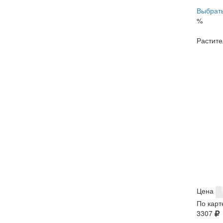
Выбрать
%
Растите
Цена
По карт
3307