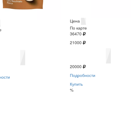
Цена
По карте
е
36470
21000
20000
Подробности
ности
Купить
%