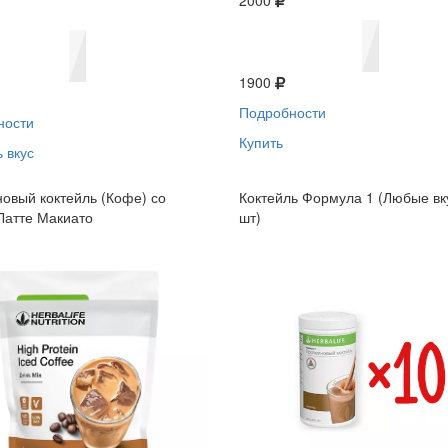
2000
1900
Подробности
ности
Купить
 вкус
овый коктейль (Кофе) со
Коктейль Формула 1 (Любые вк
Латте Макиато
шт)