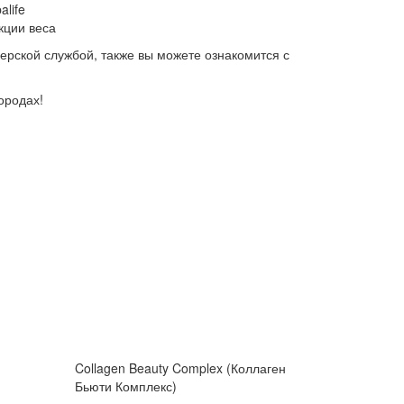
life
кции веса
ьерской службой, также вы можете ознакомится с
ородах!
Collagen Beauty Complex (Коллаген
Бьюти Комплекс)