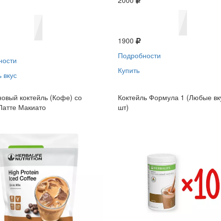
2000
1900
Подробности
ности
Купить
 вкус
овый коктейль (Кофе) со
Коктейль Формула 1 (Любые вк
Латте Макиато
шт)