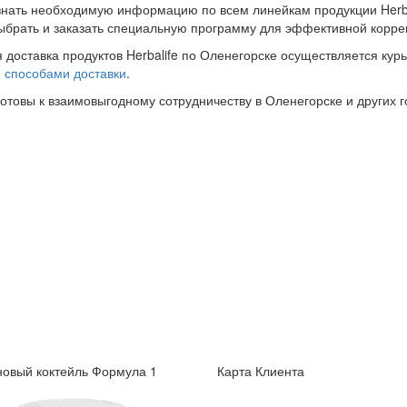
знать необходимую информацию по всем линейкам продукции Herba
ыбрать и заказать специальную программу для эффективной корре
 доставка продуктов Herbalife по Оленегорске осуществляется кур
и
способами доставки
.
готовы к взаимовыгодному сотрудничеству в Оленегорске и других г
овый коктейль Формула 1
Карта Клиента