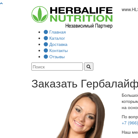
www.
HL
Главная
Каталог
Доставка
Контакты
Отзывы
Заказать Гербалайф
Большой
которым
на осно
По вопр
+7 (966
Наш мен