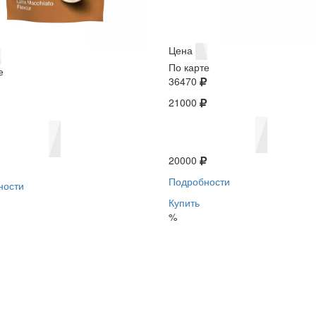
Цена
По карте
е
36470
21000
20000
Подробности
ности
Купить
%