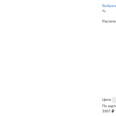
Выбрать
%
Растите
Цена
По карт
3307