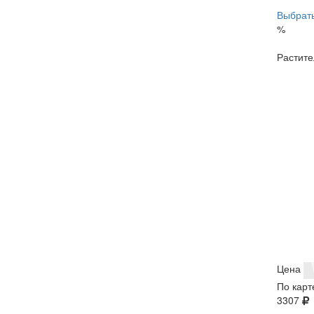
Выбрать
%
Растите
Цена
По карт
3307