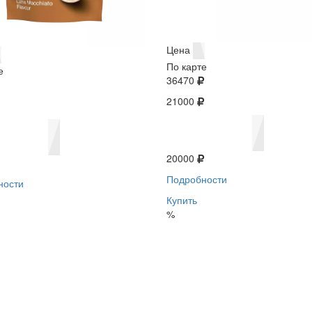
Цена
По карте
е
36470
21000
20000
Подробности
ности
Купить
%