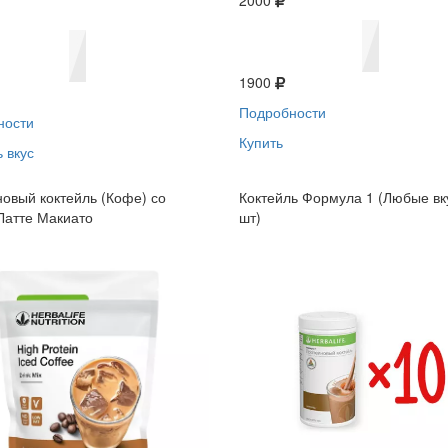
2000
1900
Подробности
ности
Купить
 вкус
овый коктейль (Кофе) со
Коктейль Формула 1 (Любые вк
Латте Макиато
шт)