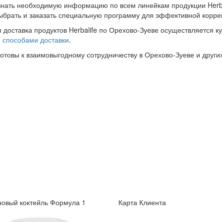
знать необходимую информацию по всем линейкам продукции Herba
ыбрать и заказать специальную программу для эффективной корре
 доставка продуктов Herbalife по Орехово-Зуеве осуществляется к
и
способами доставки
.
готовы к взаимовыгодному сотрудничеству в Орехово-Зуеве и других
овый коктейль Формула 1
Карта Клиента