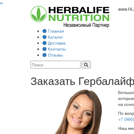
www.
HL
Главная
Каталог
Доставка
Контакты
Отзывы
Заказать Гербалайф
Большой
которым
на осно
По вопр
+7 (966
Наш мен