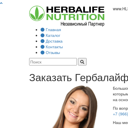
www.
HL
Главная
Каталог
Доставка
Контакты
Отзывы
Заказать Гербалайф
Большой
которым
на осно
По вопр
+7 (966
Наш мен