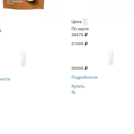
Цена
По карте
е
36470
21000
20000
Подробности
ности
Купить
%