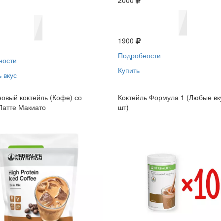
2000
1900
Подробности
ности
Купить
 вкус
овый коктейль (Кофе) со
Коктейль Формула 1 (Любые вк
Латте Макиато
шт)