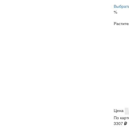
Выбрать
%
Растите
Цена
По карт
3307