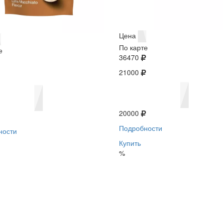
Цена
По карте
е
36470
21000
20000
Подробности
ности
Купить
%