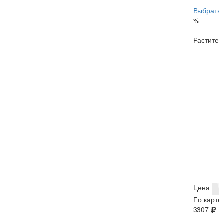
Выбрать
%
Растите
Цена
По карт
3307