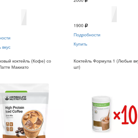
2000
1900
Подробности
ности
Купить
 вкус
овый коктейль (Кофе) со
Коктейль Формула 1 (Любые вк
Латте Макиато
шт)