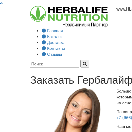
www.
HL
Главная
Каталог
Доставка
Контакты
Отзывы
Заказать Гербалайф
Большой
которым
на осно
По вопр
+7 (966
Наш мен