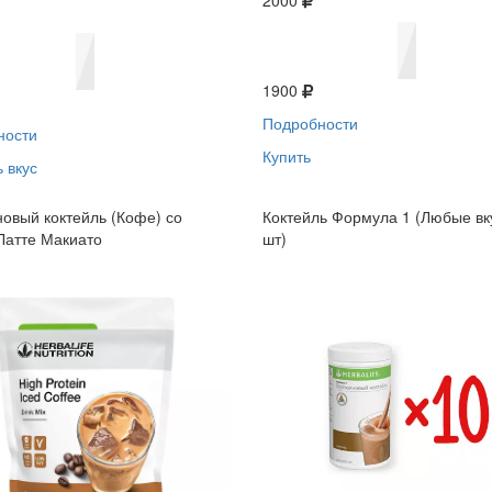
2000
1900
Подробности
ности
Купить
 вкус
овый коктейль (Кофе) со
Коктейль Формула 1 (Любые вк
Латте Макиато
шт)