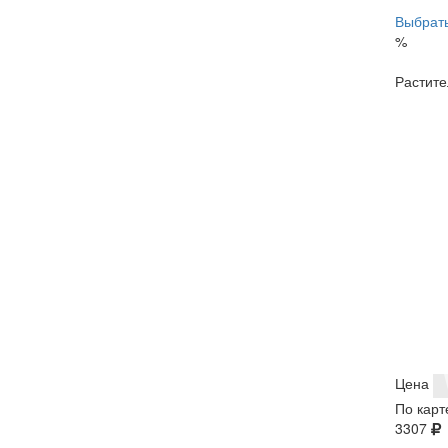
Выбрать
%
Растите
Цена
По карт
3307