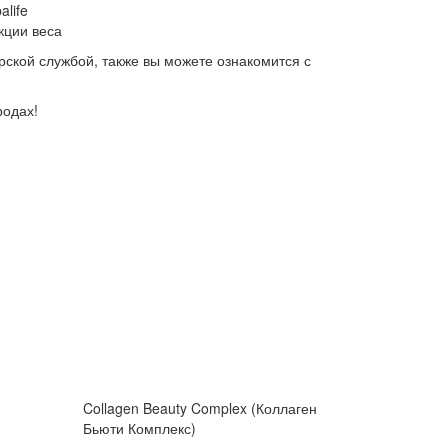
life
кции веса
рской службой, также вы можете ознакомится с
родах!
Collagen Beauty Complex (Коллаген
Бьюти Комплекс)