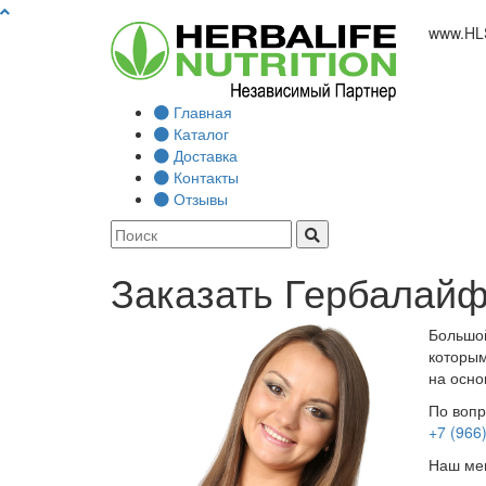
www.
HL
Главная
Каталог
Доставка
Контакты
Отзывы
Заказать Гербалайф
Большой
которым
на осно
По вопр
+7 (966
Наш мен