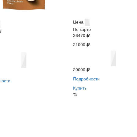
Цена
По карте
е
36470
21000
20000
Подробности
ности
Купить
%