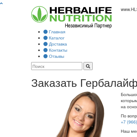
www.
HL
Главная
Каталог
Доставка
Контакты
Отзывы
Заказать Гербалайф
Большой
которым
на осно
По вопр
+7 (966
Наш мен