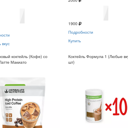
2000
1900
Подробности
ности
Купить
 вкус
овый коктейль (Кофе) со
Коктейль Формула 1 (Любые вк
Латте Макиато
шт)