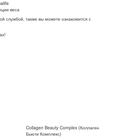
life
кции веса
кой службой, также вы можете ознакомится с
ах!
Collagen Beauty Complex (Коллаген
Бьюти Комплекс)