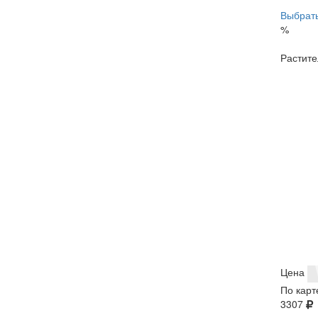
Выбрать
%
Растите
Цена
По карт
3307